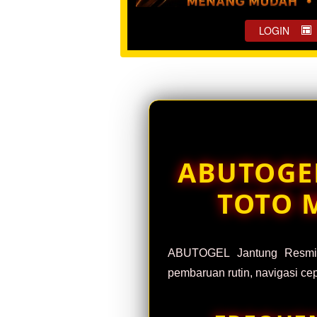
LOGIN
ABUTOGEL
TOTO 
ABUTOGEL Jantung Resmi d
pembaruan rutin, navigasi cep