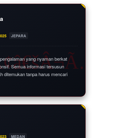
ma
025
JEPARA
engalaman yang nyaman berkat
onsif. Semua informasi tersusun
h ditemukan tanpa harus mencari
023
MEDAN