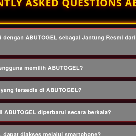
NTLY ASKED QUESTIONS A
 dengan ABUTOGEL sebagai Jantung Resmi dari 
bagai pusat informasi yang menghadirkan akses cepat, 
kait Toto Macau sehingga pengguna dapat memperoleh in
pengguna memilih ABUTOGEL?
n pengalaman akses yang responsif, navigasi sederh
hingga pengguna dapat menikmati layanan yang praktis ka
i yang tersedia di ABUTOGEL?
 berbagai pembaruan informasi Toto Macau, data historis
kung yang membantu pengguna memperoleh informasi secar
di ABUTOGEL diperbarui secara berkala?
kan pembaruan informasi secara berkala agar pengguna 
 akurat, dan mudah dipahami.
dapat diakses melalui smartphone?