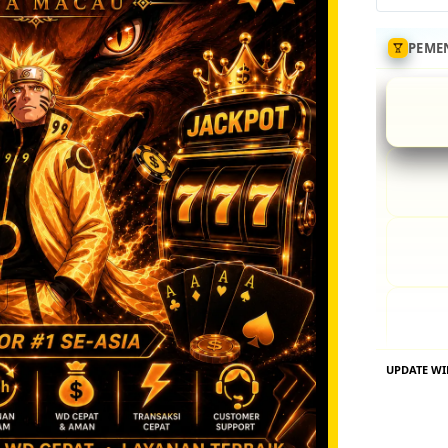
V
i
PEME
e
w
l
i
c
e
n
s
e
d
e
t
a
i
l
UPDATE W
s